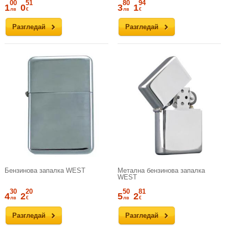
00
51
80
94
1
0
3
1
лв
€
лв
€
Разгледай
Разгледай
Бензинова запалка WEST
Метална бензинова запалка
WEST
30
20
50
81
4
2
5
2
лв
€
лв
€
Разгледай
Разгледай