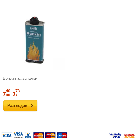
Бензин за запалки
40
78
7
3
лв
€
Разгледай