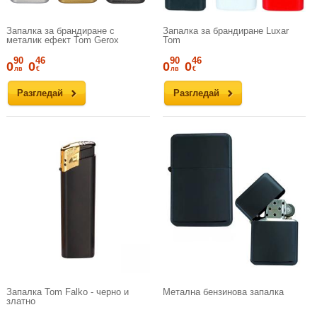
Запалка за брандиране с
Запалка за брандиране Luxar
металик ефект Tom Gerox
Tom
90
46
90
46
0
0
0
0
лв
€
лв
€
Разгледай
Разгледай
Запалка Tom Falko - черно и
Метална бензинова запалка
златно