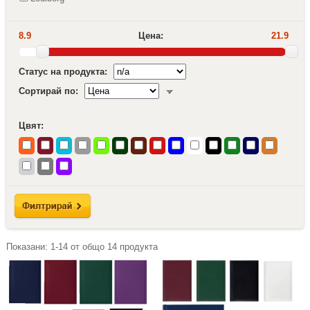
8.9
Цена:
21.9
Статус на продукта:
Сортирай по:
Цвят:
Показани:
1-14
от общо
14
продукта