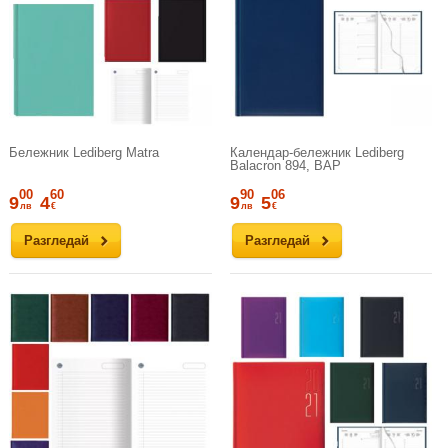
Бележник Lediberg Matra
Календар-бележник Lediberg
Balacron 894, ВАР
00
60
90
06
9
4
9
5
лв
€
лв
€
Разгледай
Разгледай