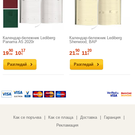
Календар-бележник Lediberg
Календар-бележник Lediberg
Panamа А5 2020г
Sherwood, ВАР
90
17
90
20
19
10
21
11
лв
€
лв
€
Разгледай
Разгледай
Как се поръчва
Как се плаща
Доставка
Гаранция
|
|
|
|
Рекламация