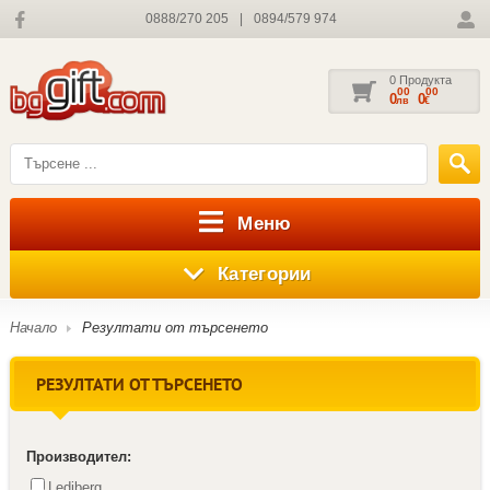
0888/270 205
|
0894/579 974
0 Продукта
00
00
0
0
лв
€
Меню
Категории
Начало
Резултати от търсенето
РЕЗУЛТАТИ ОТ ТЪРСЕНЕТО
Производител:
Lediberg