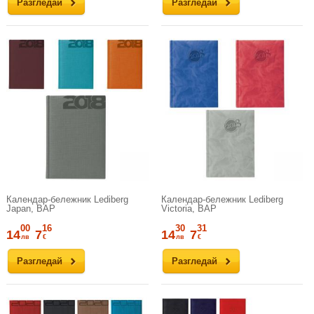
Разгледай
Разгледай
Календар-бележник Lediberg
Календар-бележник Lediberg
Japan, ВАР
Victoria, ВАР
00
16
30
31
14
7
14
7
лв
€
лв
€
Разгледай
Разгледай