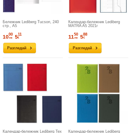
Бележник Lediberg Tucson, 240
Календар-бележник Lediberg
стр., A5
MATRA A5 2021г
00
11
50
88
10
5
11
5
лв
€
лв
€
Разгледай
Разгледай
Календар-бележник Lediberg Tex
Календар-бележник Lediberg