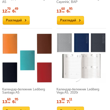
A5
Cayenne, ВАР
70
49
60
95
12
6
13
6
лв
€
лв
€
Разгледай
Разгледай
Календар-бележник Lediberg
Календар-бележник Lediberg
Santiago A5
Vega A5, 2020г
60
95
90
11
13
6
13
7
лв
€
лв
€