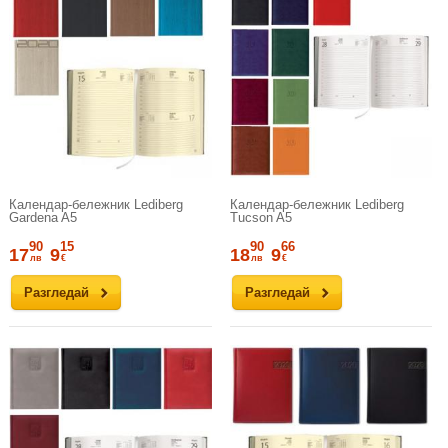
Календар-бележник Lediberg
Календар-бележник Lediberg
Gardena A5
Tucson A5
90
15
90
66
17
9
18
9
лв
€
лв
€
Разгледай
Разгледай