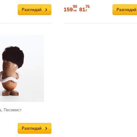
90
76
159
81
Разгледай
Разгледай
лв
€
а, Песимист
Разгледай