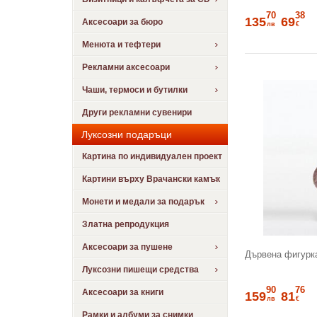
70
38
135
69
Аксесоари за бюро
лв
€
Менюта и тефтери
Рекламни аксесоари
Чаши, термоси и бутилки
Други рекламни сувенири
Луксозни подаръци
Картина по индивидуален проект
Картини върху Врачански камък
Монети и медали за подарък
Златна репродукция
Аксесоари за пушене
Дървена фигурк
Луксозни пишещи средства
90
76
Аксесоари за книги
159
81
лв
€
Рамки и албуми за снимки