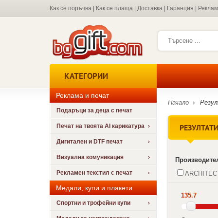
Как се поръчва
|
Как се плаща
|
Доставка
|
Гаранция
|
Рекла
КАТЕГОРИИ
Реклама и печат
Начало
Резу
Подаръци за деца с печат
РЕЗУЛТАТИ
Печат на твоята AI карикатура
Дигитален и DTF печат
Визуална комуникация
Производите
Рекламен текстил с печат
ARCHITEC
Медали, купи и плакети
135.7
Спортни и трофейни купи