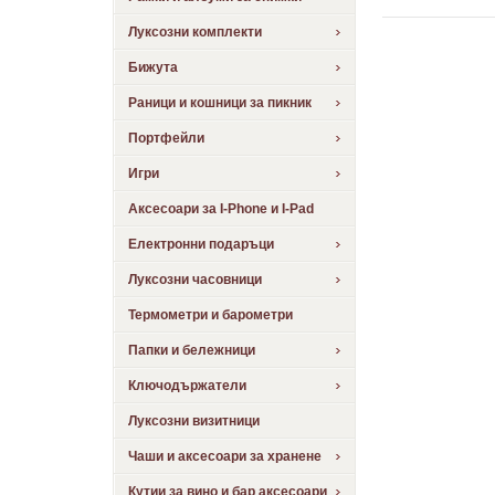
Луксозни комплекти
Бижута
Раници и кошници за пикник
Портфейли
Игри
Аксесоари за I-Phone и I-Pad
Електронни подаръци
Луксозни часовници
Термометри и барометри
Папки и бележници
Ключодържатели
Луксозни визитници
Чаши и аксесоари за хранене
Кутии за вино и бар аксесоари