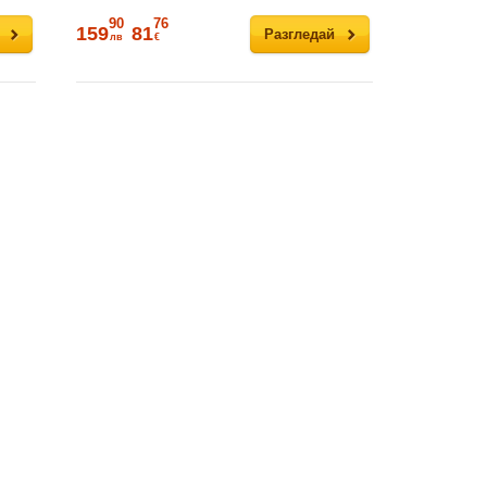
90
76
159
81
Разгледай
лв
€