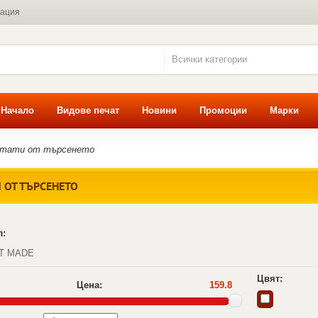
мация
Всички категории
Начало
Видове печат
Новини
Промоции
Марки
лтати от търсенето
 ОТ ТЪРСЕНЕТО
л:
T MADE
Цвят:
Цена:
159.8