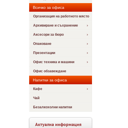
Всичко за офиса
Организация на работното място
Архивиране и съхранение
Аксесори за бюро
Опаковане
Презентации
Офис техника и машини
Офис обзавеждане
Напитки за офиса
Кафе
Чай
Безалкохолни напитки
Актуална информация