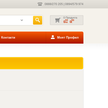
0888/270 205
|
0894/579 974
0 Продукта
00
00
0
0
лв
€
Контакти
Моят Профил