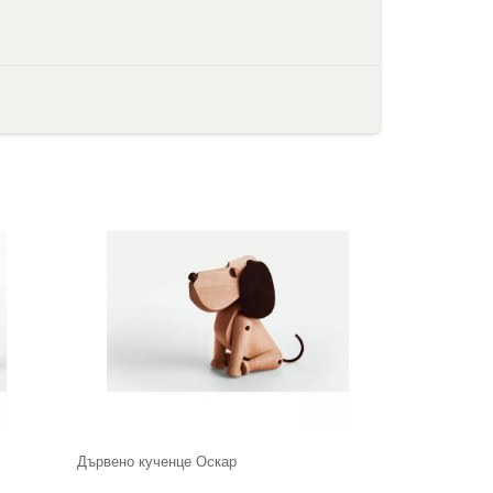
Дървено кученце Оскар