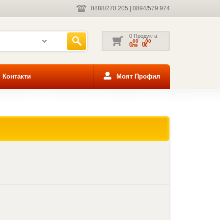
0888/270 205
|
0894/579 974
0 Продукта
00
00
0
0
лв
€
Контакти
Моят Профил