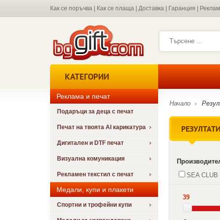
Как се поръчва
|
Как се плаща
|
Доставка
|
Гаранция
|
Рекла
КАТЕГОРИИ
Реклама и печат
Начало
Резу
Подаръци за деца с печат
РЕЗУЛТАТИ
Печат на твоята AI карикатура
Дигитален и DTF печат
Визуална комуникация
Производите
Рекламен текстил с печат
SEA CLUB
Медали, купи и плакети
39
Спортни и трофейни купи