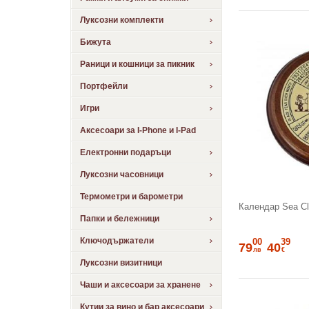
Луксозни комплекти
Бижута
Раници и кошници за пикник
Портфейли
Игри
Аксесоари за I-Phone и I-Pad
Електронни подаръци
Луксозни часовници
Термометри и барометри
Календар Sea C
Папки и бележници
Ключодържатели
00
39
79
40
лв
€
Луксозни визитници
Чаши и аксесоари за хранене
Кутии за вино и бар аксесоари