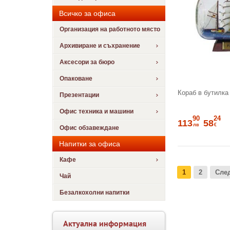
Всичко за офиса
Организация на работното място
Архивиране и съхранение
Аксесори за бюро
Опаковане
Кораб в бутилка
Презентации
Офис техника и машини
90
24
113
58
лв
€
Офис обзавеждане
Напитки за офиса
Кафе
1
2
Сле
Чай
Безалкохолни напитки
Актуална информация