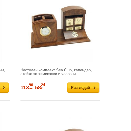
ни,
Настолен комплект Sea Club, календар,
стойка за химикалки и часовник
90
24
113
58
Разгледай
лв
€