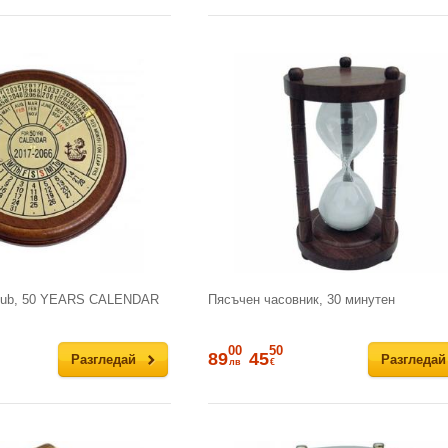
lub, 50 YEARS CALENDAR
Пясъчен часовник, 30 минутен
00
50
89
45
Разгледай
Разгледай
лв
€