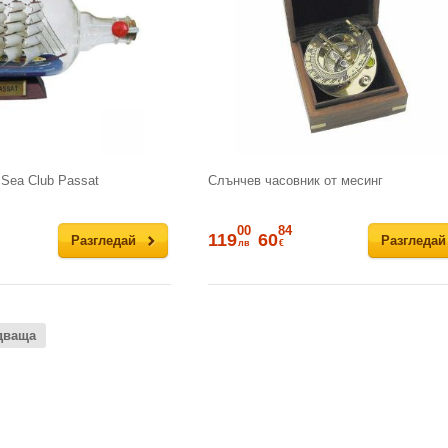
 Sea Club Passat
Слънчев часовник от месинг
00
84
119
60
Разгледай
Разгледай
лв
€
дваща