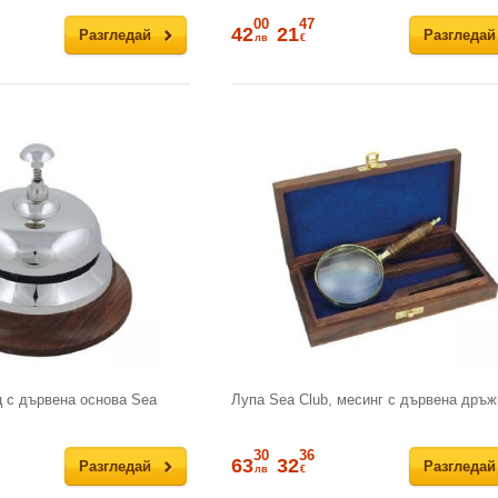
00
47
42
21
Разгледай
Разгледай
лв
€
 с дървена основа Sea
Лупа Sea Club, месинг с дървена дръж
30
36
63
32
Разгледай
Разгледай
лв
€