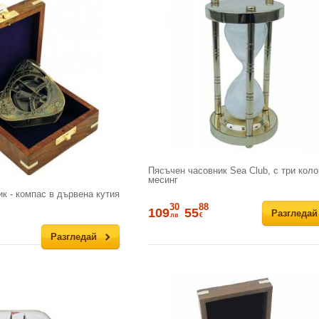
Пясъчен часовник Sea Club, с три коло
месинг
к - компас в дървена кутия
30
88
109
55
Разгледай
лв
€
Разгледай