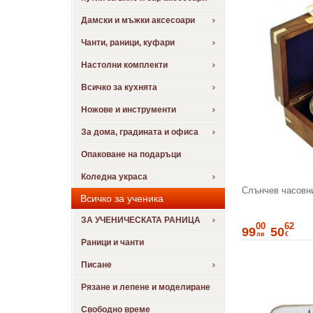
Дамски и мъжки аксесоари
Чанти, раници, куфари
Настолни комплекти
Всичко за кухнята
Ножове и инструменти
За дома, градината и офиса
Опаковане на подаръци
Коледна украса
Слънчев часовни
Всичко за ученика
ЗА УЧЕНИЧЕСКАТА РАНИЦА
00
62
99
50
лв
€
Раници и чанти
Писане
Рязане и лепене и моделиране
Свободно време