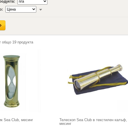
продукта:
о:
т общо
19
продукта
к Sea Club, месинг
Телескоп Sea Club в текстилен калъф,
месинг