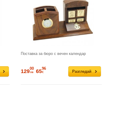
Поставка за бюро с вечен календар
00
96
129
65
Разгледай
лв
€