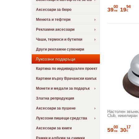
00
94
39
19
Аксесоари за бюро
лв
€
Менюта и тефтери
Рекламни аксесоари
Чаши, термоси и бутилки
Други рекламни сувенири
Луксозни подаръци
Картина по индивидуален проект
Картини върху Врачански камък
Монети и медали за подарък
Златна репродукция
Аксесоари за пушене
Настолен звънец
Club, никелиран
Луксозни пишещи средства
00
17
Аксесоари за книги
59
30
лв
€
Рамки и албуми за снимки