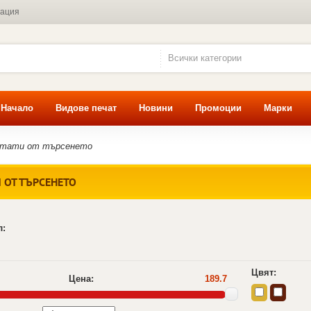
мация
Всички категории
Начало
Видове печат
Новини
Промоции
Марки
лтати от търсенето
 ОТ ТЪРСЕНЕТО
л:
Цвят:
Цена:
189.7