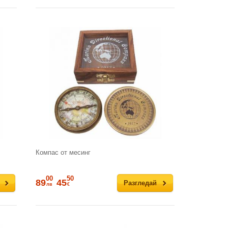
Компас от месинг
00
50
89
45
Разгледай
лв
€