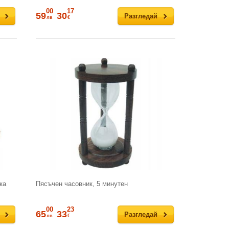
00
17
59
30
Разгледай
лв
€
ка
Пясъчен часовник, 5 минутен
00
23
65
33
Разгледай
лв
€