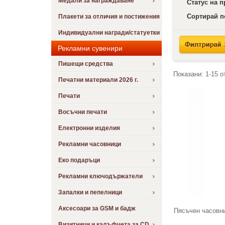
Медали за награждаване
Статус на 
Сортирай п
Плакети за отличия и постижения
Индивидуални награди/статуетки
Рекламни сувенири
Пишещи средства
Показани:
1-15
о
Печатни материали 2026 г.
Печати
Восъчни печати
Електронни изделия
Рекламни часовници
Еко подаръци
Рекламни ключодържатели
Запалки и пепелници
Аксесоари за GSM и бадж
Пясъчен часовни
Визитници и калъфчета за CD