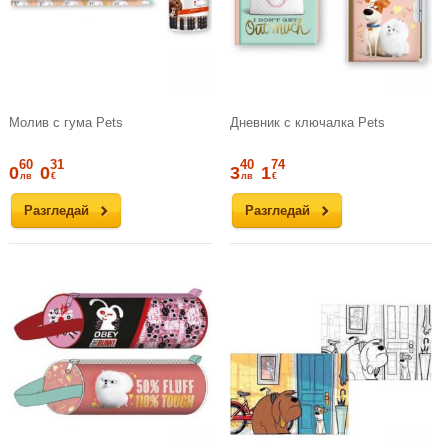
Молив с гума Pets
Дневник с ключалка Pets
60
31
40
74
0
0
3
1
лв
€
лв
€
Разгледай
Разгледай