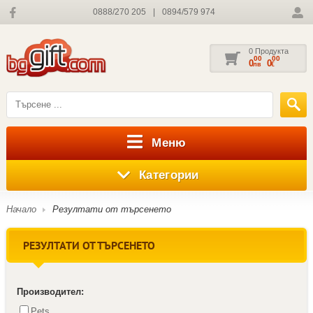
0888/270 205
|
0894/579 974
0 Продукта
00
00
0
0
лв
€
Меню
Категории
Начало
Резултати от търсенето
РЕЗУЛТАТИ ОТ ТЪРСЕНЕТО
Производител:
Pets