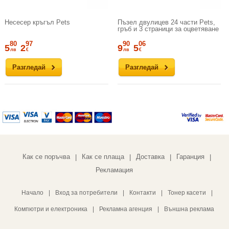
Несесер кръгъл Pets
Пъзел двулицев 24 части Pets,
гръб и 3 страници за оцветяване
80
97
90
06
5
2
9
5
лв
€
лв
€
Разгледай
Разгледай
Как се поръчва
Как се плаща
Доставка
Гаранция
|
|
|
|
Рекламация
Начало
|
Вход за потребители
|
Контакти
|
Тонер касети
|
Компютри и електроника
|
Рекламна агенция
|
Външна реклама