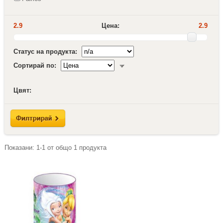
2.9
Цена:
2.9
Статус на продукта:
Сортирай по:
Цвят:
Показани:
1-1
от общо
1
продукта