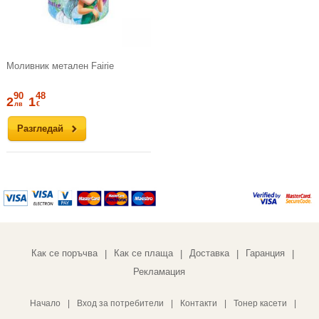
Моливник метален Fairie
90
48
2
1
лв
€
Разгледай
Как се поръчва
Как се плаща
Доставка
Гаранция
|
|
|
|
Рекламация
Начало
|
Вход за потребители
|
Контакти
|
Тонер касети
|