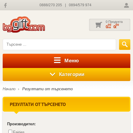
0888/270 205
|
0894/579 974
0 Продукта
00
00
0
0
лв
€
Меню
Категории
Начало
Резултати от търсенето
РЕЗУЛТАТИ ОТ ТЪРСЕНЕТО
Производител:
Fairies