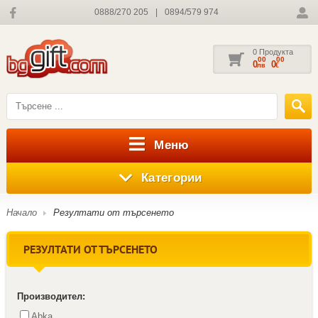
0888/270 205
|
0894/579 974
0 Продукта
00
00
0
0
лв
€
Меню
Категории
Начало
Резултати от търсенето
РЕЗУЛТАТИ ОТ ТЪРСЕНЕТО
Производител:
Abka