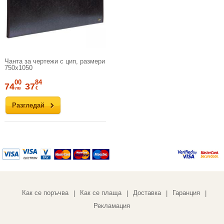
Чанта за чертежи с цип, размери
750x1050
00
84
74
37
лв
€
Разгледай
Как се поръчва
Как се плаща
Доставка
Гаранция
|
|
|
|
Рекламация