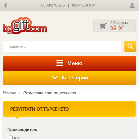
0888/270 205
|
0894/579 974
0 Продукта
00
00
0
0
лв
€
Меню
Категории
Начало
Резултати от търсенето
РЕЗУЛТАТИ ОТ ТЪРСЕНЕТО
Производител:
Ark