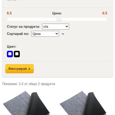
6.5
Цена:
6.5
Статус на продукта:
Сортирай по:
Цвят:
Показани:
1-2
от общо
2
продукта