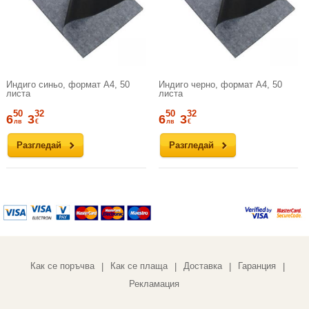
Индиго синьо, формат А4, 50
Индиго черно, формат А4, 50
листа
листа
50
32
50
32
6
3
6
3
лв
€
лв
€
Разгледай
Разгледай
Как се поръчва
Как се плаща
Доставка
Гаранция
|
|
|
|
Рекламация