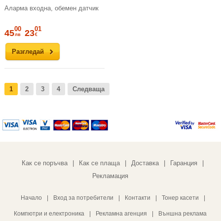
Аларма входна, обемен датчик
00
01
45
23
лв
€
Разгледай
1
2
3
4
Следваща
Как се поръчва
Как се плаща
Доставка
Гаранция
|
|
|
|
Рекламация
Начало
|
Вход за потребители
|
Контакти
|
Тонер касети
|
Компютри и електроника
|
Рекламна агенция
|
Външна реклама