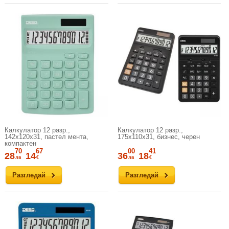
Калкулатор 12 разр.,
Калкулатор 12 разр.,
142x120x31, пастел мента,
175x110x31, бизнес, черен
компактен
70
67
00
41
28
14
36
18
лв
€
лв
€
Разгледай
Разгледай