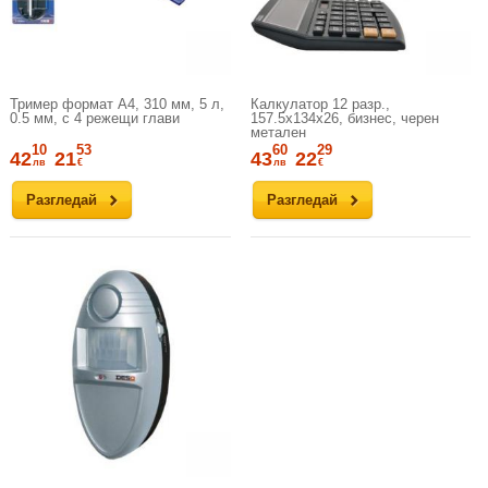
Тример формат A4, 310 мм, 5 л,
Калкулатор 12 разр.,
0.5 мм, с 4 режещи глави
157.5x134x26, бизнес, черен
метален
10
53
60
29
42
21
43
22
лв
€
лв
€
Разгледай
Разгледай