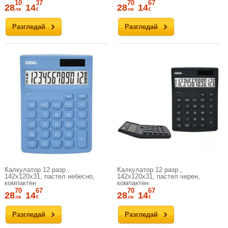
10
37
70
67
28
14
28
14
лв
€
лв
€
Разгледай
Разгледай
Калкулатор 12 разр.,
Калкулатор 12 разр.,
142x120x31, пастел небесно,
142x120x31, пастел черен,
компактен
компактен
70
67
70
67
28
14
28
14
лв
€
лв
€
Разгледай
Разгледай