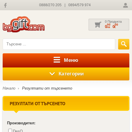
0888/270 205
|
0894/579 974
0 Продукта
00
00
0
0
лв
€
Меню
Категории
Начало
Резултати от търсенето
РЕЗУЛТАТИ ОТ ТЪРСЕНЕТО
Производител:
DesQ