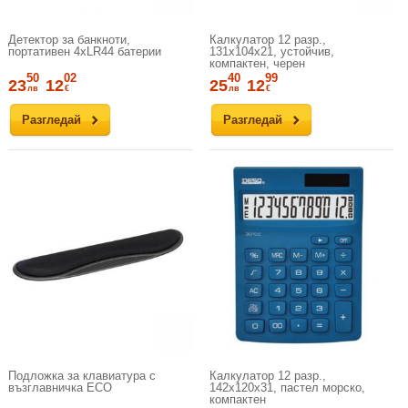
Детектор за банкноти,
Калкулатор 12 разр.,
портативен 4хLR44 батерии
131x104x21, устойчив,
компактен, черен
50
02
40
99
23
12
25
12
лв
€
лв
€
Разгледай
Разгледай
Подложка за клавиатура с
Калкулатор 12 разр.,
възглавничка ECO
142x120x31, пастел морско,
компактен