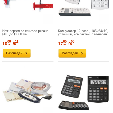
Нож-пергел за кръгово рязане,
Калкулатор 12 разр., 105x64x10,
Ø10 до Ø300 мм
устойчив, компактен, бял-черен
00
11
60
00
10
5
17
9
лв
€
лв
€
Разгледай
Разгледай