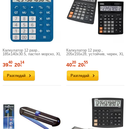
Калкулатор 12 разр.,
Калкулатор 12 разр.,
185x140x30.5, пастел морско, XL
205x155x28, устойчив, черен, XL
40
14
20
55
39
20
40
20
лв
€
лв
€
Разгледай
Разгледай