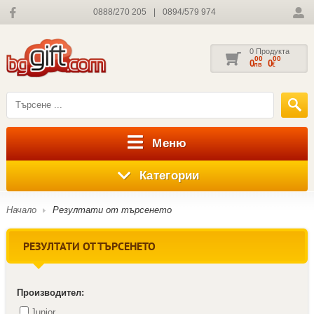
0888/270 205
|
0894/579 974
0 Продукта
00
00
0
0
лв
€
Меню
Категории
Начало
Резултати от търсенето
РЕЗУЛТАТИ ОТ ТЪРСЕНЕТО
Производител:
Junior