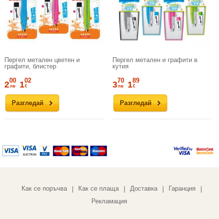
Пергел метален цветен и
Пергел метален и графити в
графити, блистер
кутия
00
02
70
89
2
1
3
1
лв
€
лв
€
Разгледай
Разгледай
Как се поръчва
Как се плаща
Доставка
Гаранция
|
|
|
|
Рекламация