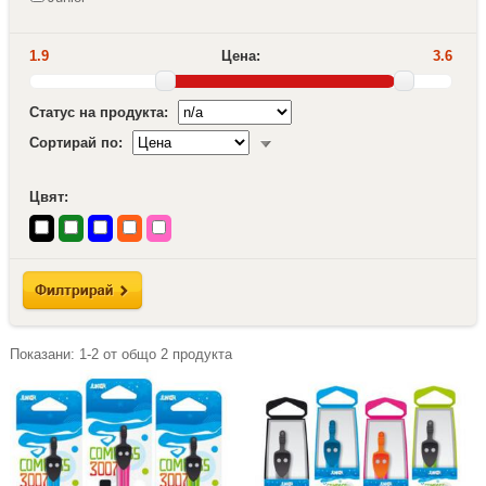
1.9
Цена:
3.6
Статус на продукта:
Сортирай по:
Цвят:
Показани:
1-2
от общо
2
продукта