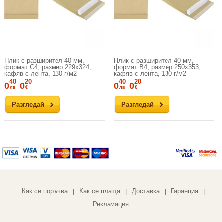
Плик с разширител 40 мм,
Плик с разширител 40 мм,
формат C4, размер 229х324,
формат B4, размер 250х353,
кафяв с лента, 130 г/м2
кафяв с лента, 130 г/м2
40
20
40
20
0
0
0
0
лв
€
лв
€
Разгледай
Разгледай
Как се поръчва
Как се плаща
Доставка
Гаранция
|
|
|
|
Рекламация