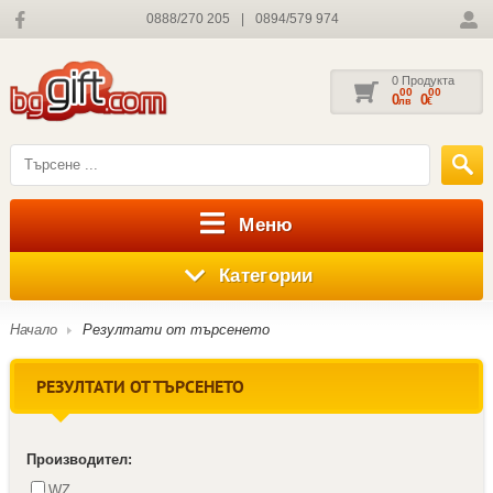
0888/270 205
|
0894/579 974
0 Продукта
00
00
0
0
лв
€
Меню
Категории
Начало
Резултати от търсенето
РЕЗУЛТАТИ ОТ ТЪРСЕНЕТО
Производител:
WZ