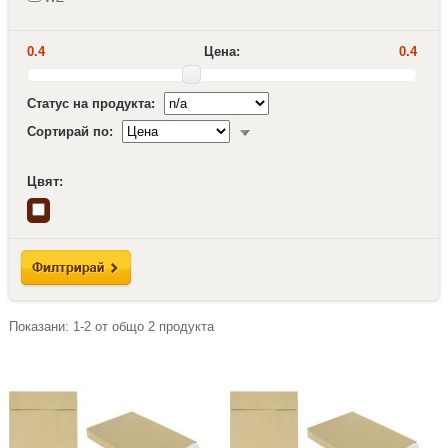
0.4
Цена:
0.4
Статус на продукта:
Сортирай по:
Цвят:
Показани:
1-2
от общо
2
продукта