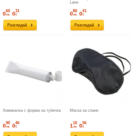
Lane
60
31
80
41
0
0
0
0
лв
€
лв
€
Разгледай
Разгледай
Химикалка с форма на тубичка
Маска за спане
90
46
10
56
0
0
1
0
лв
€
лв
€