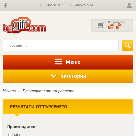
0888/270 205
|
0894/579 974
0 Продукта
00
00
0
0
лв
€
Меню
Категории
Начало
Резултати от търсенето
РЕЗУЛТАТИ ОТ ТЪРСЕНЕТО
Производител:
Alfa