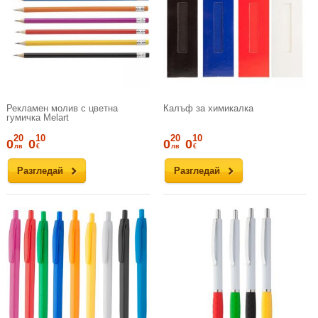
Рекламен молив с цветна
Калъф за химикалка
гумичка Melart
20
10
20
10
0
0
0
0
лв
€
лв
€
Разгледай
Разгледай