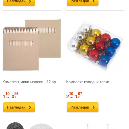
Разгледай
Разгледай
Комплект мини моливи - 12 бр.
Комплект коледни топки
10
56
10
07
1
0
2
1
лв
€
лв
€
Разгледай
Разгледай