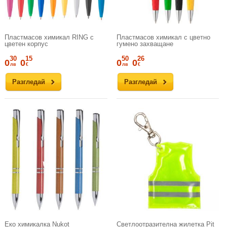
Пластмасов химикал RING с
Пластмасов химикал с цветно
цветен корпус
гумено захващане
30
15
50
26
0
0
0
0
лв
€
лв
€
Разгледай
Разгледай
Еко химикалка Nukot
Светлоотразителна жилетка Pit