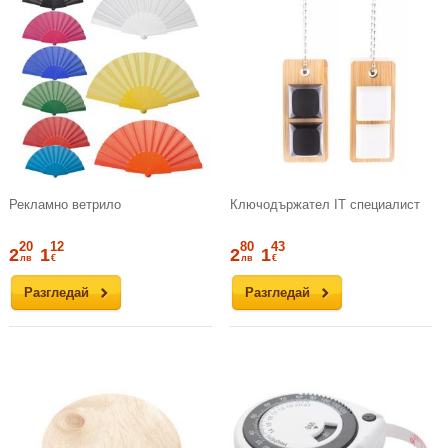
Рекламно ветрило
Ключодържател IT специалист
20
12
80
43
2
1
2
1
лв
€
лв
€
Разгледай
Разгледай