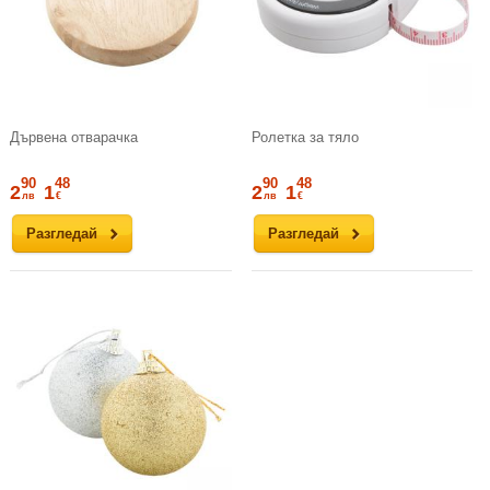
Дървена отварачка
Ролетка за тяло
90
48
90
48
2
1
2
1
лв
€
лв
€
Разгледай
Разгледай