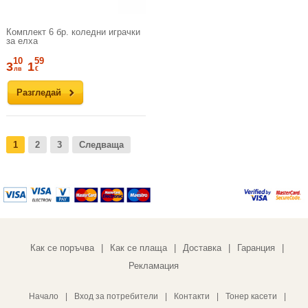
Комплект 6 бр. коледни играчки
за елха
10
59
3
1
лв
€
Разгледай
1
2
3
Следваща
Как се поръчва
Как се плаща
Доставка
Гаранция
|
|
|
|
Рекламация
Начало
|
Вход за потребители
|
Контакти
|
Тонер касети
|