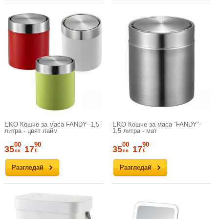
EKO Кошче за маса FANDY- 1,5
EKO Кошче за маса “FANDY“-
литра - цвят лайм
1,5 литра - мат
00
90
00
90
35
17
35
17
лв
€
лв
€
Разгледай
Разгледай