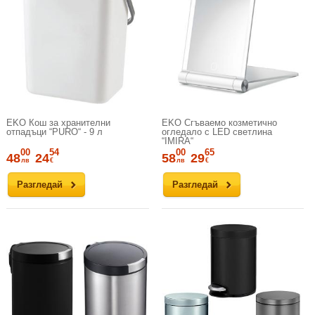
EKO Кош за хранителни
EKO Сгъваемо козметично
отпадъци “PURO“ - 9 л
огледало с LED светлина
“IMIRA“
00
54
00
65
48
24
58
29
лв
€
лв
€
Разгледай
Разгледай