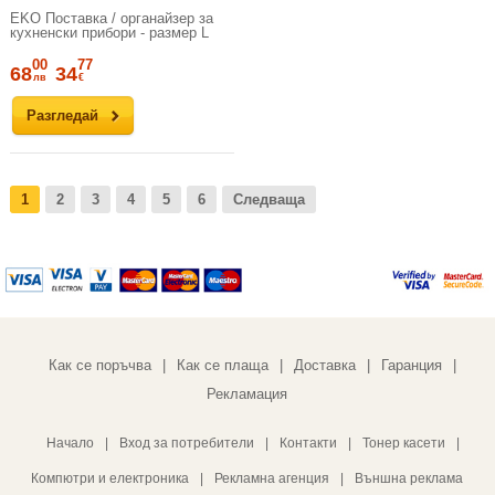
EKO Поставка / органайзер за
кухненски прибори - размер L
00
77
68
34
лв
€
Разгледай
1
2
3
4
5
6
Следваща
Как се поръчва
Как се плаща
Доставка
Гаранция
|
|
|
|
Рекламация
Начало
|
Вход за потребители
|
Контакти
|
Тонер касети
|
Компютри и електроника
|
Рекламна агенция
|
Външна реклама