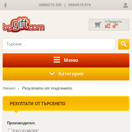
0888/270 205
|
0894/579 974
0 Продукта
00
00
0
0
лв
€
Меню
Категории
Начало
Резултати от търсенето
РЕЗУЛТАТИ ОТ ТЪРСЕНЕТО
Производител:
EKO EUROPE