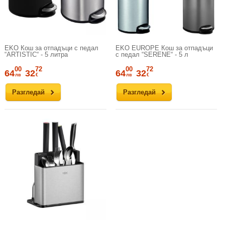
EKO Кош за отпадъци с педал
EKO EUROPE Кош за отпадъци
“ARTISTIC“ - 5 литра
с педал “SERENE“ - 5 л
00
72
00
72
64
32
64
32
лв
€
лв
€
Разгледай
Разгледай