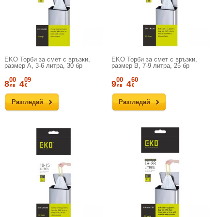
EKO Торби за смет с връзки,
EKO Торби за смет с връзки,
размер А, 3-6 литра, 30 бр
размер B, 7-9 литра, 25 бр
00
09
00
60
8
4
9
4
лв
€
лв
€
Разгледай
Разгледай