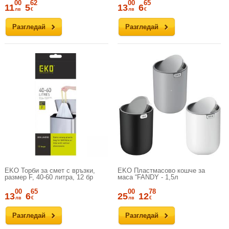
00
62
00
65
11
5
13
6
лв
€
лв
€
Разгледай
Разгледай
EKO Торби за смет с връзки,
EKO Пластмасово кошче за
размер F, 40-60 литра, 12 бр
маса “FANDY - 1,5л
00
65
00
78
13
6
25
12
лв
€
лв
€
Разгледай
Разгледай