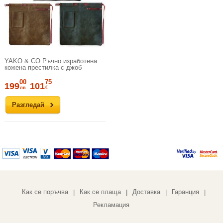
YAKO & CO Ръчно изработена
кожена престилка с джоб
00
75
199
101
лв
€
Разгледай
Как се поръчва
Как се плаща
Доставка
Гаранция
|
|
|
|
Рекламация