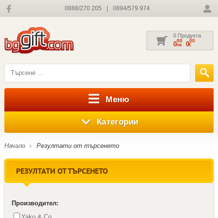
0888/270 205
|
0894/579 974
0 Продукта
00
00
0
0
лв
€
Меню
Категории
Начало
Резултати от търсенето
РЕЗУЛТАТИ ОТ ТЪРСЕНЕТО
Производител:
Yako & Co