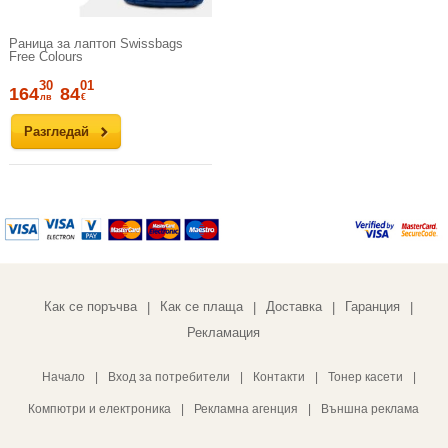
Раница за лаптоп Swissbags
Free Colours
30
01
164
84
лв
€
Разгледай
Как се поръчва
Как се плаща
Доставка
Гаранция
|
|
|
|
Рекламация
Начало
|
Вход за потребители
|
Контакти
|
Тонер касети
|
Компютри и електроника
|
Рекламна агенция
|
Външна реклама