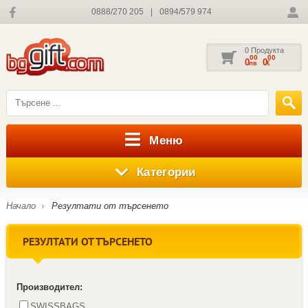
0888/270 205
|
0894/579 974
0 Продукта
00
00
0
0
лв
€
Меню
Категории
Начало
Резултати от търсенето
РЕЗУЛТАТИ ОТ ТЪРСЕНЕТО
Производител:
SWISSBAGS