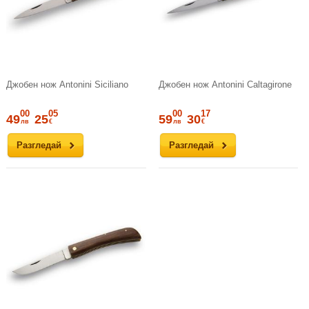
Джобен нож Antonini Siciliano
Джобен нож Antonini Caltagirone
00
05
00
17
49
25
59
30
лв
€
лв
€
Разгледай
Разгледай