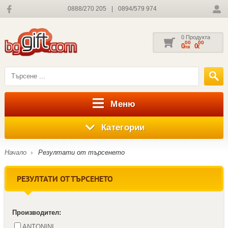
0888/270 205
|
0894/579 974
0 Продукта
00
00
0
0
лв
€
Меню
Категории
Начало
Резултати от търсенето
РЕЗУЛТАТИ ОТ ТЪРСЕНЕТО
Производител:
ANTONINI