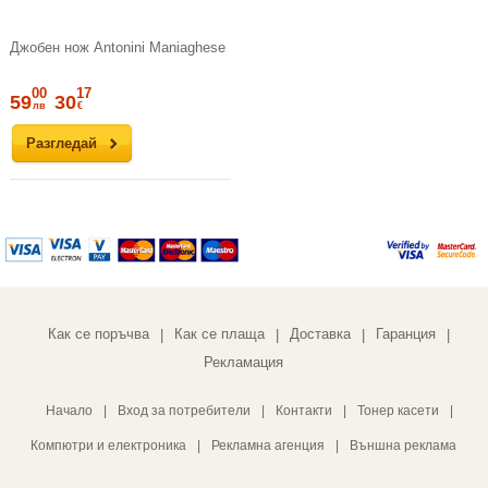
Джобен нож Antonini Maniaghese
00
17
59
30
лв
€
Разгледай
Как се поръчва
Как се плаща
Доставка
Гаранция
|
|
|
|
Рекламация
Начало
|
Вход за потребители
|
Контакти
|
Тонер касети
|
Компютри и електроника
|
Рекламна агенция
|
Външна реклама