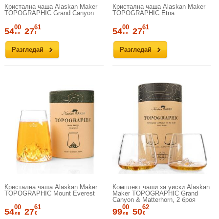
Кристална чаша Alaskan Maker
Кристална чаша Alaskan Maker
TOPOGRAPHIC Grand Canyon
TOPOGRAPHIC Etna
00
61
00
61
54
27
54
27
лв
€
лв
€
Разгледай
Разгледай
Кристална чаша Alaskan Maker
Комплект чаши за уиски Alaskan
TOPOGRAPHIC Mount Everest
Maker TOPOGRAPHIC Grand
Canyon & Matterhorn, 2 броя
00
61
00
62
54
27
99
50
лв
€
лв
€