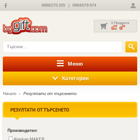
0888/270 205
|
0894/579 974
0 Продукта
00
00
0
0
лв
€
Меню
Категории
Начало
Резултати от търсенето
РЕЗУЛТАТИ ОТ ТЪРСЕНЕТО
Производител:
Alaskan MAKER