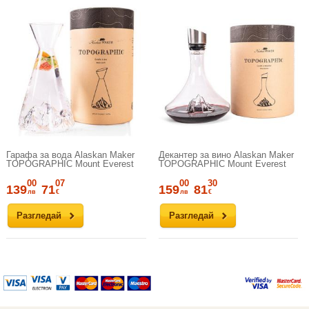
Гарафа за вода Alaskan Maker
Декантер за вино Alaskan Maker
TOPOGRAPHIC Mount Everest
TOPOGRAPHIC Mount Everest
00
07
00
30
139
71
159
81
лв
€
лв
€
Разгледай
Разгледай