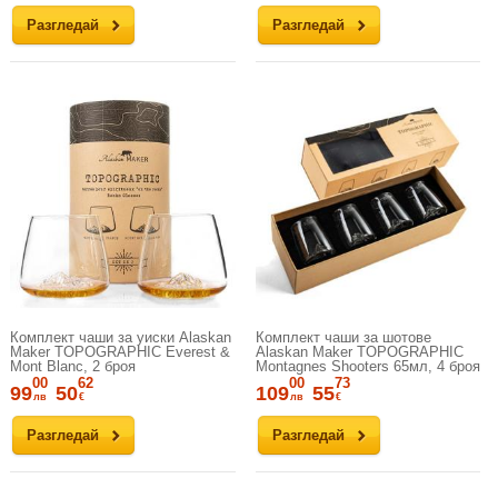
Разгледай
Разгледай
Комплект чаши за уиски Alaskan
Комплект чаши за шотове
Maker TOPOGRAPHIC Everest &
Alaskan Maker TOPOGRAPHIC
Mont Blanc, 2 броя
Montagnes Shooters 65мл, 4 броя
00
62
00
73
99
50
109
55
лв
€
лв
€
Разгледай
Разгледай