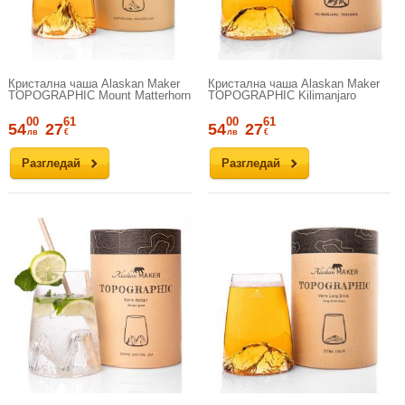
Кристална чаша Alaskan Maker
Кристална чаша Alaskan Maker
TOPOGRAPHIC Mount Matterhorn
TOPOGRAPHIC Kilimanjaro
00
61
00
61
54
27
54
27
лв
€
лв
€
Разгледай
Разгледай