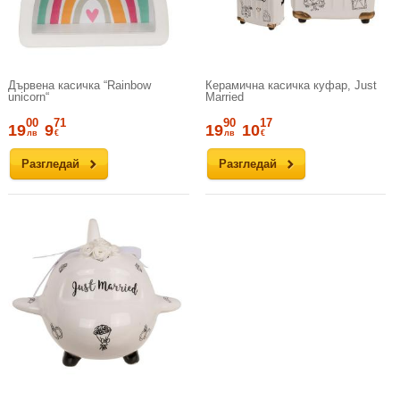
Дървена касичка “Rainbow
Керамична касичка куфар, Just
unicorn“
Married
00
71
90
17
19
9
19
10
лв
€
лв
€
Разгледай
Разгледай