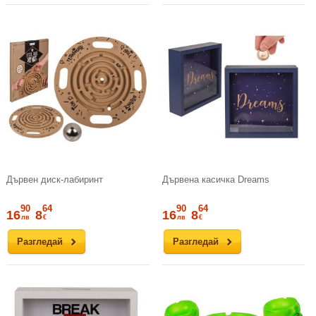
Дървен диск-лабиринт
Дървена касичка Dreams
90
64
90
64
16
8
16
8
лв
€
лв
€
Разгледай
Разгледай