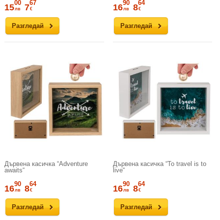
00
67
90
64
15
7
16
8
лв
€
лв
€
Разгледай
Разгледай
Дървена касичка “Adventure
Дървена касичка “To travel is to
awaits“
live“
90
64
90
64
16
8
16
8
лв
€
лв
€
Разгледай
Разгледай