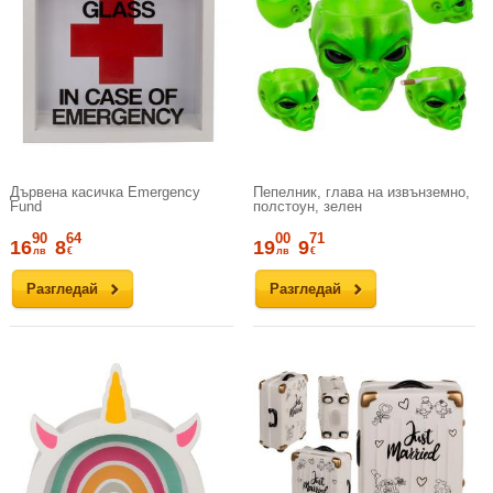
Дървена касичка Emergency
Пепелник, глава на извънземно,
Fund
полстоун, зелен
90
64
00
71
16
8
19
9
лв
€
лв
€
Разгледай
Разгледай