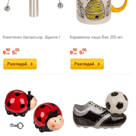
Кинетичен балансьор, Щангист
Керамична чаша Bee 250 мл
90
06
90
06
9
5
9
5
лв
€
лв
€
Разгледай
Разгледай