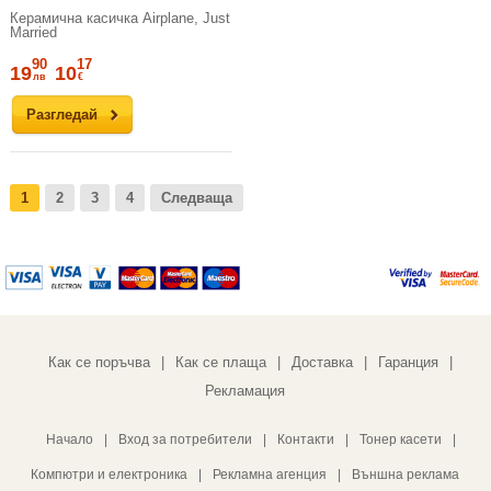
Керамична касичка Airplane, Just
Married
90
17
19
10
лв
€
Разгледай
1
2
3
4
Следваща
Как се поръчва
Как се плаща
Доставка
Гаранция
|
|
|
|
Рекламация
Начало
|
Вход за потребители
|
Контакти
|
Тонер касети
|
Компютри и електроника
|
Рекламна агенция
|
Външна реклама