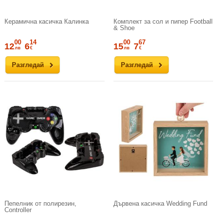
Керамична касичка Калинка
Комплект за сол и пипер Football
& Shoe
00
14
00
67
12
6
15
7
лв
€
лв
€
Разгледай
Разгледай
Пепелник от полирезин,
Дървена касичка Wedding Fund
Controller