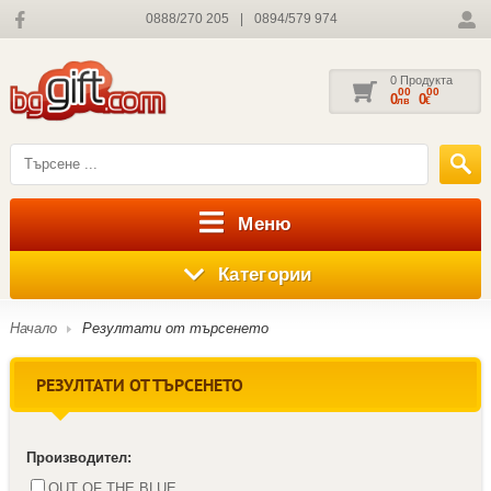
0888/270 205
|
0894/579 974
0 Продукта
00
00
0
0
лв
€
Меню
Категории
Начало
Резултати от търсенето
РЕЗУЛТАТИ ОТ ТЪРСЕНЕТО
Производител:
OUT OF THE BLUE