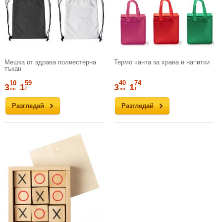
Мешка от здрава полиестерна
Термо чанта за храна и напитки
тъкан
10
59
40
74
3
1
3
1
лв
€
лв
€
Разгледай
Разгледай