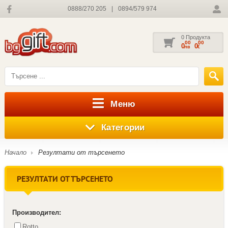
0888/270 205
|
0894/579 974
0 Продукта
00
00
0
0
лв
€
Меню
Категории
Начало
Резултати от търсенето
РЕЗУЛТАТИ ОТ ТЪРСЕНЕТО
Производител:
Rotto