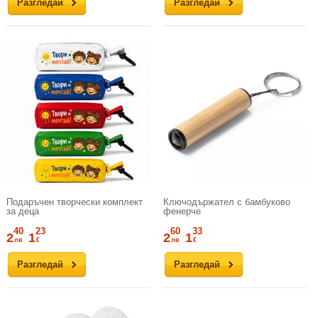
Разгледай
Разгледай
Подаръчен творчески комплект
Ключодържател с бамбуково
за деца
фенерче
40
23
60
33
2
1
2
1
лв
€
лв
€
Разгледай
Разгледай