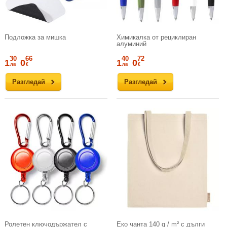
Подложка за мишка
Химикалка от рециклиран
алуминий
30
66
40
72
1
0
1
0
лв
€
лв
€
Разгледай
Разгледай
Ролетен ключодържател с
Еко чанта 140 g / m² с дълги