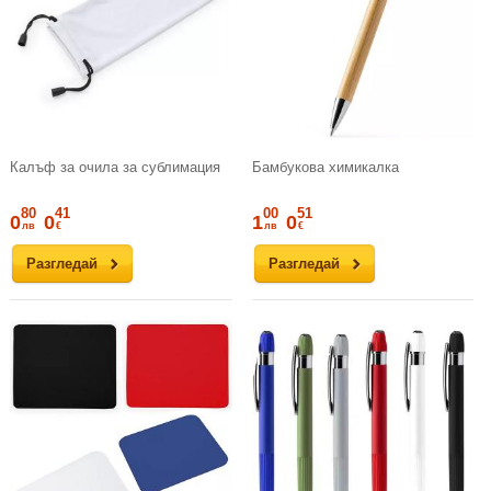
Калъф за очила за сублимация
Бамбукова химикалка
80
41
00
51
0
0
1
0
лв
€
лв
€
Разгледай
Разгледай