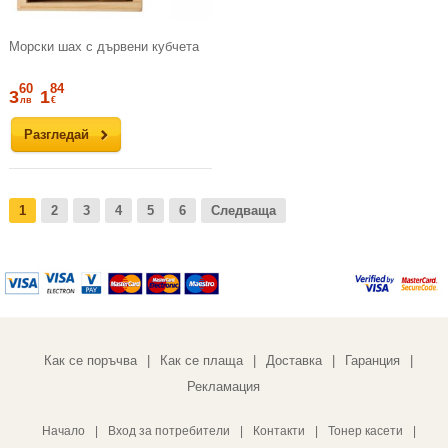
Морски шах с дървени кубчета
60
84
3
1
лв
€
Разгледай
1
2
3
4
5
6
Следваща
Как се поръчва
Как се плаща
Доставка
Гаранция
|
|
|
|
Рекламация
Начало
|
Вход за потребители
|
Контакти
|
Тонер касети
|