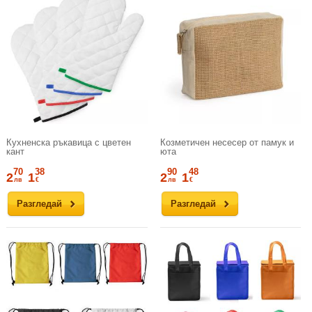
Кухненска ръкавица с цветен
Козметичен несесер от памук и
кант
юта
70
38
90
48
2
1
2
1
лв
€
лв
€
Разгледай
Разгледай