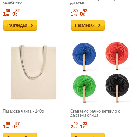
карабинер
дръжки
60
82
80
92
1
0
1
0
лв
€
лв
€
Разгледай
Разгледай
Пазарска чанта - 140g
Сгъваемо ръчно ветрило с
дървени спици
90
97
40
23
1
0
2
1
лв
€
лв
€