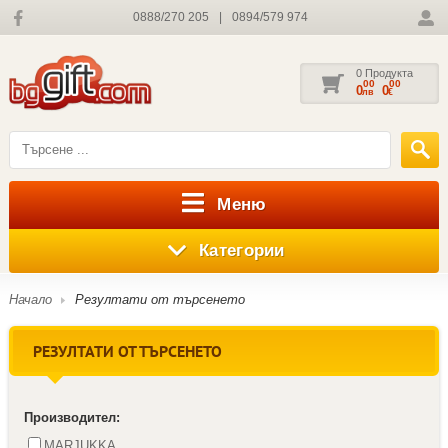
0888/270 205
|
0894/579 974
0 Продукта
00
00
0
0
лв
€
Меню
Категории
Начало
Резултати от търсенето
РЕЗУЛТАТИ ОТ ТЪРСЕНЕТО
Производител:
MARJUKKA