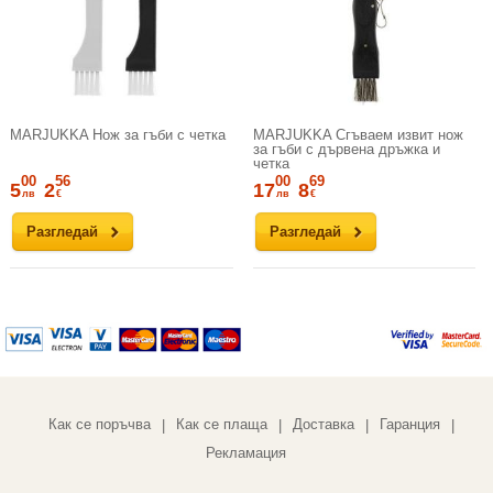
MARJUKKA Нож за гъби с четка
MARJUKKA Сгъваем извит нож
за гъби с дървена дръжка и
четка
00
56
00
69
5
2
17
8
лв
€
лв
€
Разгледай
Разгледай
Как се поръчва
Как се плаща
Доставка
Гаранция
|
|
|
|
Рекламация