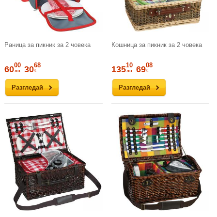
Раница за пикник за 2 човека
Кошница за пикник за 2 човека
00
68
10
08
60
30
135
69
лв
€
лв
€
Разгледай
Разгледай