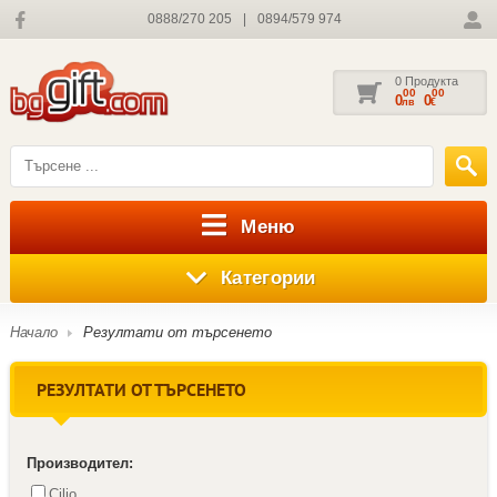
0888/270 205
|
0894/579 974
0 Продукта
00
00
0
0
лв
€
Меню
Категории
Начало
Резултати от търсенето
РЕЗУЛТАТИ ОТ ТЪРСЕНЕТО
Производител:
Cilio